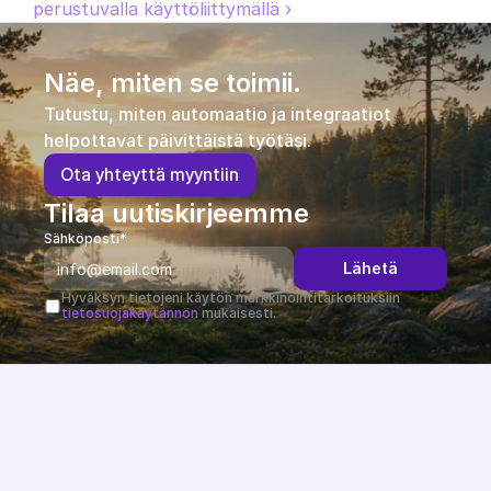
perustuvalla käyttöliittymällä ›
Näe, miten se toimii.
Tutustu, miten automaatio ja integraatiot 
helpottavat päivittäistä työtäsi.
O
t
a
y
h
t
e
y
t
t
ä
m
y
y
n
t
i
i
n
Tilaa uutiskirjeemme
Sähköposti*
Lähetä
Hyväksyn tietojeni käytön markkinointitarkoituksiin 
tietosuojakäytännön
 mukaisesti.