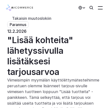
Select Language
Takaisin muutoslokiin
Parannus
Kumppanit
12.2.2026
"Lisää kohteita" 
Kehittäjille
Hinnoittelu
lähetyssivulla 
Ratkaisut
lisätäksesi 
Asiakkaat
tarjousarvoa
Viimeisimpiin myymälän käyttöliittymätesteihimme 
AI-toiminnot
perustuen olemme lisänneet tarjous-sivulle 
Integraatiot
viimeisen tuotteen loppuun "Lisää tuotteita" -
painikkeen. Tämä selkeyttää, että tarjous voi 
Tekoälyominaisuudet
sisältää useita tuotteita ja voi lisätä tarjouksen 