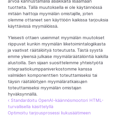
arvoa kannustamalla asiakkaita lisäämään 
tuotteita. Tällä muutoksella ei ole käytännössä 
Partners
mitään haittoja myymälän omistajille, joten 
olemme ottaneet sen käyttöön kaikissa tarjouksia 
Asiakkaat
käyttävissä myymälöissä.
Blogi
Yleisesti ottaen useimmat myymälän muutokset 
riippuvat kunkin myymälän liiketoimintalogiikasta 
Muutosloki
ja vaativat räätälöityä toteutusta. Tästä syystä 
emme yleensä julkaise myymäläräätälöintiä kaikilla 
Tuki
alustoilla. Sen sijaan suosittelemme yhteistyötä 
integraatiokumppaniverkostomme kanssa 
Kehittäjille
valmiiden komponenttien toteuttamiseksi tai 
Tietoa
täysin räätälöityjen myymäläratkaisujen 
toteuttamiseksi myymälän omistajan 
Select Language
V
a
r
a
a
d
e
m
o
hyväksynnällä.
‹ Standardoitu OpenAI-käännösmootori HTML-
turvallisella käsittelyllä
Optimoitu tarjousprosessi liukusäätimeen 