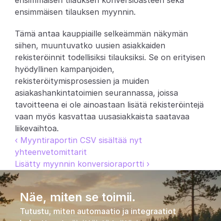
ensimmäisen tilauksen konversioasteen sekä 
ensimmäisen tilauksen myynnin.
Partners
Tämä antaa kauppiaille selkeämmän näkymän 
Asiakkaat
siihen, muuntuvatko uusien asiakkaiden 
rekisteröinnit todellisiksi tilauksiksi. Se on erityisen 
Blogi
hyödyllinen kampanjoiden, 
rekisteröitymisprosessien ja muiden 
Muutosloki
asiakashankintatoimien seurannassa, joissa 
tavoitteena ei ole ainoastaan lisätä rekisteröintejä 
Tuki
vaan myös kasvattaa uusasiakkaista saatavaa 
liikevaihtoa.
Kehittäjille
‹ Myyntiraportin CSV sisältää nyt 
yhteenvetomittarit
Tietoa
Lisätty myynnin konversioraportti ›
Select Language
V
a
r
a
a
d
e
m
o
Näe, miten se toimii.
Tutustu, miten automaatio ja integraatiot 