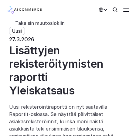
Select Language
Takaisin muutoslokiin
Uusi
Kumppanit
27.3.2026
Lisättyjen 
Kehittäjille
Hinnoittelu
rekisteröitymisten 
Ratkaisut
raportti
Asiakkaat
Yleiskatsaus
AI-toiminnot
Uusi rekisteröintiraportti on nyt saatavilla 
Raportit-osiossa. Se näyttää päivittäiset 
Integraatiot
asiakasrekisteröinnit, kuinka moni näistä 
asiakkaista teki ensimmäisen tilauksensa, 
Tekoälyominaisuudet