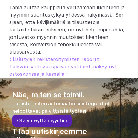
Tämä auttaa kauppiaita vertaamaan liikenteen ja 
Partners
myynnin suorituskykyä yhdessä näkymässä. Sen 
sijaan, että kävijämääriä ja tilaustietoja 
Asiakkaat
tarkasteltaisiin erikseen, on nyt helpompi nähdä, 
johtuvatko myynnin muutokset liikenteen 
Blogi
tasosta, konversion tehokkuudesta vai 
tilausarvosta.
Muutosloki
‹ Lisättyjen rekisteröitymisten raportti
Tulevan saatavuuspäivän validointi näkyy nyt 
Tuki
ostoskorissa ja kassalla ›
Kehittäjille
Näe, miten se toimii.
Tietoa
Tutustu, miten automaatio ja integraatiot 
Select Language
V
a
r
a
a
d
e
m
o
helpottavat päivittäistä työtäsi.
O
t
a
y
h
t
e
y
t
t
ä
m
y
y
n
t
i
i
n
Tilaa uutiskirjeemme