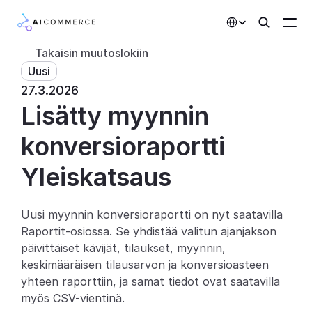
Select Language
Takaisin muutoslokiin
Uusi
Kumppanit
27.3.2026
Lisätty myynnin 
Kehittäjille
Hinnoittelu
konversioraportti
Ratkaisut
Yleiskatsaus
Asiakkaat
Uusi myynnin konversioraportti on nyt saatavilla 
Raportit-osiossa. Se yhdistää valitun ajanjakson 
AI-toiminnot
päivittäiset kävijät, tilaukset, myynnin, 
Integraatiot
keskimääräisen tilausarvon ja konversioasteen 
yhteen raporttiin, ja samat tiedot ovat saatavilla 
Tekoälyominaisuudet
myös CSV-vientinä.