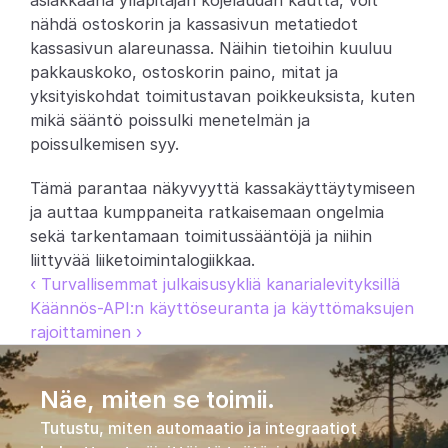
asiakkaana ylläpitäjän kojelaudan kautta, voit 
nähdä ostoskorin ja kassasivun metatiedot 
Partners
kassasivun alareunassa. Näihin tietoihin kuuluu 
pakkauskoko, ostoskorin paino, mitat ja 
Asiakkaat
yksityiskohdat toimitustavan poikkeuksista, kuten 
mikä sääntö poissulki menetelmän ja 
Blogi
poissulkemisen syy.
Muutosloki
Tämä parantaa näkyvyyttä kassakäyttäytymiseen 
ja auttaa kumppaneita ratkaisemaan ongelmia 
Tuki
sekä tarkentamaan toimitussääntöjä ja niihin 
liittyvää liiketoimintalogiikkaa.
Kehittäjille
‹ Turvallisemmat julkaisusykliä kanarialevityksillä
Käännös-API:n käyttöseuranta ja käyttömaksujen 
Tietoa
rajoittaminen ›
Select Language
V
a
r
a
a
d
e
m
o
Näe, miten se toimii.
Tutustu, miten automaatio ja integraatiot 