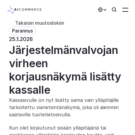
Select Language
Takaisin muutoslokiin
Parannus
Kumppanit
25.1.2026
Järjestelmänvalvojan 
Kehittäjille
Hinnoittelu
virheen 
Ratkaisut
korjausnäkymä lisätty 
Asiakkaat
kassalle
Kassasivulle on nyt lisätty sama vain ylläpitäjille 
AI-toiminnot
tarkoitettu vianetsintänäkymä, joka oli aiemmin 
Integraatiot
saatavilla tuotetietosivulla.
Kun olet kirjautunut sisään ylläpitäjänä tai 
Tekoälyominaisuudet