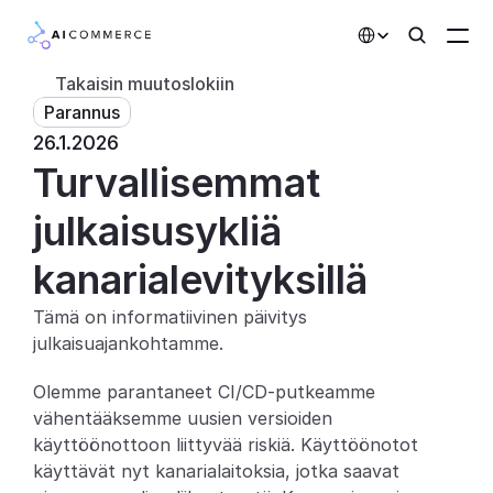
Select Language
Takaisin muutoslokiin
Parannus
Kumppanit
26.1.2026
Turvallisemmat 
Kehittäjille
Hinnoittelu
julkaisusykliä 
Ratkaisut
kanarialevityksillä
Asiakkaat
Tämä on informatiivinen päivitys 
julkaisuajankohtamme.
AI-toiminnot
Olemme parantaneet CI/CD-putkeamme 
Integraatiot
vähentääksemme uusien versioiden 
käyttöönottoon liittyvää riskiä. Käyttöönotot 
Tekoälyominaisuudet
käyttävät nyt kanarialaitoksia, jotka saavat 