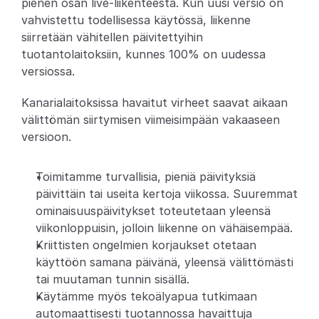
pienen osan live-liikenteestä. Kun uusi versio on 
vahvistettu todellisessa käytössä, liikenne 
Partners
siirretään vähitellen päivitettyihin 
tuotantolaitoksiin, kunnes 100% on uudessa 
Asiakkaat
versiossa.
Blogi
Kanarialaitoksissa havaitut virheet saavat aikaan 
välittömän siirtymisen viimeisimpään vakaaseen 
Muutosloki
versioon.
Tuki
Toimitamme turvallisia, pieniä päivityksiä 
Kehittäjille
päivittäin tai useita kertoja viikossa. Suuremmat 
ominaisuuspäivitykset toteutetaan yleensä 
Tietoa
viikonloppuisin, jolloin liikenne on vähäisempää.
Select Language
Kriittisten ongelmien korjaukset otetaan 
V
a
r
a
a
d
e
m
o
käyttöön samana päivänä, yleensä välittömästi 
tai muutaman tunnin sisällä.
Käytämme myös tekoälyapua tutkimaan 
automaattisesti tuotannossa havaittuja 