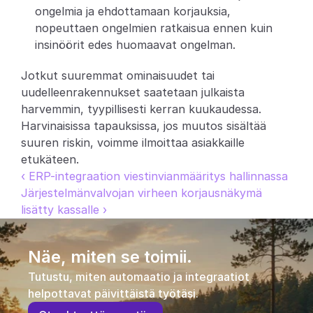
ongelmia ja ehdottamaan korjauksia, 
nopeuttaen ongelmien ratkaisua ennen kuin 
insinöörit edes huomaavat ongelman.
Jotkut suuremmat ominaisuudet tai 
uudelleenrakennukset saatetaan julkaista 
harvemmin, tyypillisesti kerran kuukaudessa. 
Harvinaisissa tapauksissa, jos muutos sisältää 
suuren riskin, voimme ilmoittaa asiakkaille 
etukäteen.
‹ ERP-integraation viestinvianmääritys hallinnassa
Järjestelmänvalvojan virheen korjausnäkymä 
lisätty kassalle ›
Näe, miten se toimii.
Tutustu, miten automaatio ja integraatiot 
helpottavat päivittäistä työtäsi.