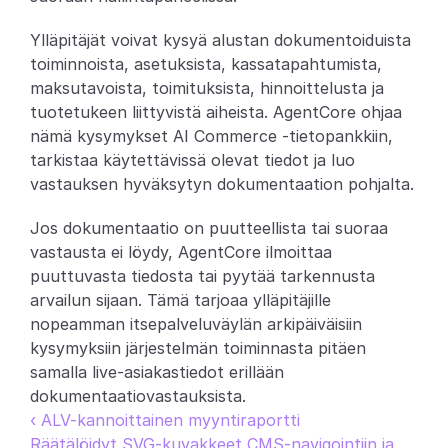
Partners
Ylläpitäjät voivat kysyä alustan dokumentoiduista 
toiminnoista, asetuksista, kassatapahtumista, 
Asiakkaat
maksutavoista, toimituksista, hinnoittelusta ja 
tuotetukeen liittyvistä aiheista. AgentCore ohjaa 
Blogi
nämä kysymykset AI Commerce -tietopankkiin, 
tarkistaa käytettävissä olevat tiedot ja luo 
Muutosloki
vastauksen hyväksytyn dokumentaation pohjalta.
Jos dokumentaatio on puutteellista tai suoraa 
Tuki
vastausta ei löydy, AgentCore ilmoittaa 
Kehittäjille
puuttuvasta tiedosta tai pyytää tarkennusta 
arvailun sijaan. Tämä tarjoaa ylläpitäjille 
Tietoa
nopeamman itsepalveluväylän arkipäiväisiin 
Select Language
kysymyksiin järjestelmän toiminnasta pitäen 
V
a
r
a
a
d
e
m
o
samalla live-asiakastiedot erillään 
dokumentaatiovastauksista.
‹ ALV-kannoittainen myyntiraportti
Räätälöidyt SVG-kuvakkeet CMS-navigointiin ja 