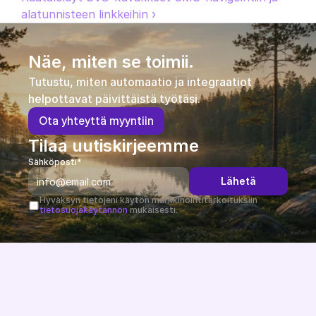
alatunnisteen linkkeihin ›
Näe, miten se toimii.
Tutustu, miten automaatio ja integraatiot 
helpottavat päivittäistä työtäsi.
O
t
a
y
h
t
e
y
t
t
ä
m
y
y
n
t
i
i
n
Tilaa uutiskirjeemme
Sähköposti*
Lähetä
Hyväksyn tietojeni käytön markkinointitarkoituksiin 
tietosuojakäytännön
 mukaisesti.