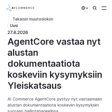
Select Language
Takaisin muutoslokiin
Uusi
Kumppanit
27.6.2026
AgentCore vastaa nyt 
Kehittäjille
Hinnoittelu
alustan 
Ratkaisut
dokumentaatiota 
Asiakkaat
koskeviin kysymyksiin
Yleiskatsaus
AI-toiminnot
Integraatiot
AI Commerce AgentCore pystyy nyt vastaamaan 
alustan dokumentaatiota koskeviin kysymyksiin 
Tekoälyominaisuudet
suoraan hallintapaneelissa.