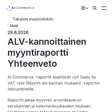
Select Language
Takaisin muutoslokiin
Uusi
Kumppanit
29.6.2026
ALV-kannoittainen 
Kehittäjille
Hinnoittelu
myyntiraportti
Ratkaisut
Yhteenveto
Asiakkaat
AI Commerce -raportit sisältävät nyt Sales by 
VAT rate (Myynti alv-kannan mukaan) -raportin 
AI-toiminnot
taloustiimeille.
Integraatiot
Raportti jakaa myynnin arvonlisäveron 
verokannan ja kalenterikuukauden mukaan 
Tekoälyominaisuudet