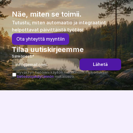
Näe, miten se toimii.
Tutustu, miten automaatio ja integraatiot 
helpottavat päivittäistä työtäsi.
O
t
a
y
h
t
e
y
t
t
ä
m
y
y
n
t
i
i
n
Tilaa uutiskirjeemme
Sähköposti*
Lähetä
Hyväksyn tietojeni käytön markkinointitarkoituksiin 
tietosuojakäytännön
 mukaisesti.