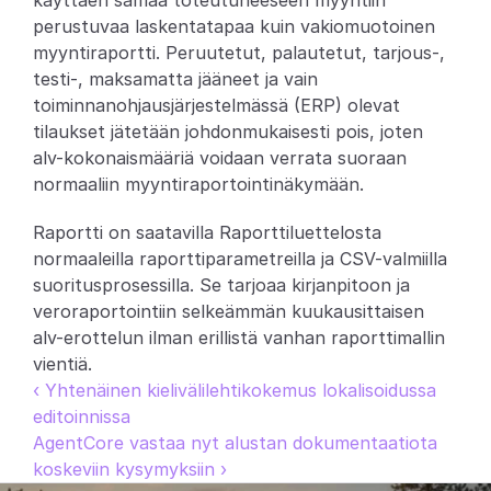
käyttäen samaa toteutuneeseen myyntiin 
perustuvaa laskentatapaa kuin vakiomuotoinen 
Partners
myyntiraportti. Peruutetut, palautetut, tarjous-, 
testi-, maksamatta jääneet ja vain 
Asiakkaat
toiminnanohjausjärjestelmässä (ERP) olevat 
tilaukset jätetään johdonmukaisesti pois, joten 
Blogi
alv-kokonaismääriä voidaan verrata suoraan 
normaaliin myyntiraportointinäkymään.
Muutosloki
Raportti on saatavilla Raporttiluettelosta 
Tuki
normaaleilla raporttiparametreilla ja CSV-valmiilla 
suoritusprosessilla. Se tarjoaa kirjanpitoon ja 
Kehittäjille
veroraportointiin selkeämmän kuukausittaisen 
alv-erottelun ilman erillistä vanhan raporttimallin 
Tietoa
vientiä.
Select Language
V
a
r
a
a
d
e
m
o
‹ Yhtenäinen kielivälilehtikokemus lokalisoidussa 
editoinnissa
AgentCore vastaa nyt alustan dokumentaatiota 
koskeviin kysymyksiin ›