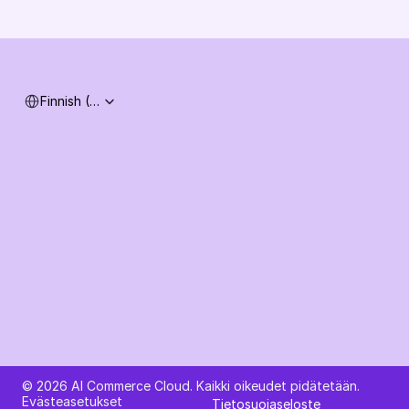
Järjestelmän tila
Select Language
Finnish (Finland)
Kysy tekoälyltä AI Commerce Cloudista
© 2026 AI Commerce Cloud. Kaikki oikeudet pidätetään.
Evästeasetukset
Tietosuojaseloste