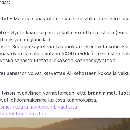
hdat:
stot
 – Määritä sanastot suoraan kielisivulla. Jokainen sana
oto
 – Syötä käännösparit pilkulla erotettuna listana (esim.
= thank you englanniksi).
nen
 – Suomea käytetään käännöksiin, ellei toista kohdekiel
anastokenttä sallii enintään 
5000 merkkiä
, mikä estää liia
koska sanasto liitetään jokaiseen käännöspyyntöön.
yet sanastot voivat kasvattaa AI-kehotteen kokoa ja vaikut
tyisen hyödyllinen varmistamaan, että 
brändinimet, tuote
yvät johdonmukaisina kaikissa käännöksissä.
ismerkkejä ja merkkikombinaatioita
tarjousten luomista ›