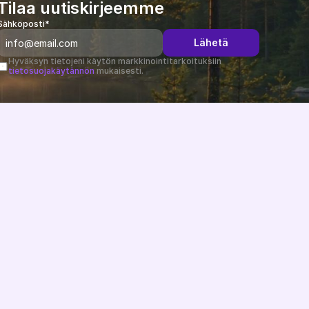
Tilaa uutiskirjeemme
Sähköposti*
Lähetä
Hyväksyn tietojeni käytön markkinointitarkoituksiin 
tietosuojakäytännön
 mukaisesti.
Muutosloki
B2B-uutiset
Tietopankki
Tuki
Järjestelmän tila