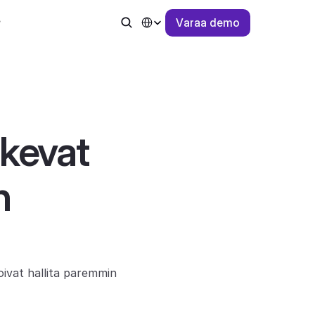
Select Language
V
a
r
a
a
d
e
m
o
kevat 
 
oivat hallita paremmin 