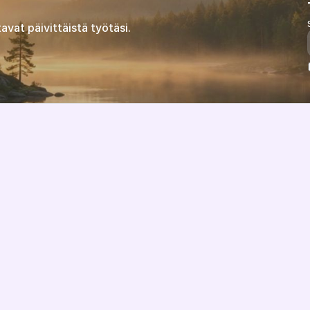
avat päivittäistä työtäsi.
Ominaisuudet
Tietoa meistä
Hinnoittelu
Visio
Integraatiot
Kumppanit
Toteutusprosessi
Ratkaisukumppanit
TCO & kustannuslaskuri
Ota yhteyttä
EU-yhteensopivuus