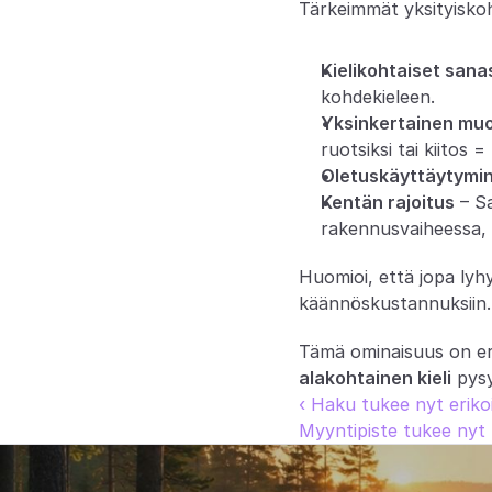
Tärkeimmät yksityisko
Kielikohtaiset sana
kohdekieleen.
Yksinkertainen mu
ruotsiksi tai kiitos 
Oletuskäyttäytymi
Kentän rajoitus
 – S
rakennusvaiheessa, 
Huomioi, että jopa lyh
käännöskustannuksiin.
Tämä ominaisuus on eri
alakohtainen kieli
 pys
‹ Haku tukee nyt eriko
Myyntipiste tukee nyt 