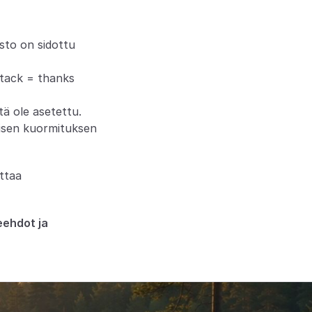
sto on sidottu 
 tack = thanks 
tä ole asetettu.
llisen kuormituksen 
taa 
ehdot ja 