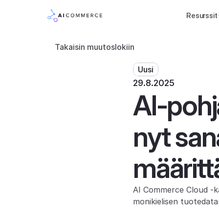
Resurssit
Takaisin muutoslokiin
Uusi
29.8.2025
AI-pohj
nyt san
määrittä
AI Commerce Cloud -kä
monikielisen tuotedata