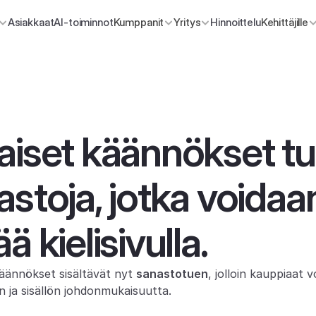
Asiakkaat
AI-toiminnot
Kumppanit
Yritys
Hinnoittelu
Kehittäjille
aiset käännökset tu
astoja, jotka voidaan
ä kielisivulla.
ännökset sisältävät nyt 
sanastotuen
, jolloin kauppiaat v
n ja sisällön johdonmukaisuutta.