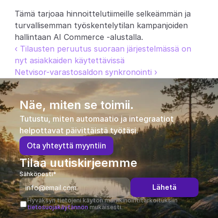
Tämä tarjoaa hinnoittelutiimeille selkeämmän ja 
turvallisemman työskentelytilan kampanjoiden 
hallintaan AI Commerce -alustalla.
‹ Tilausten peruutus suoraan järjestelmässä on 
nyt asiakkaiden käytettävissä
Netvisor-varastosaldon synkronointi ›
Näe, miten se toimii.
Tutustu, miten automaatio ja integraatiot 
helpottavat päivittäistä työtäsi.
O
t
a
y
h
t
e
y
t
t
ä
m
y
y
n
t
i
i
n
Tilaa uutiskirjeemme
Sähköposti*
Lähetä
Hyväksyn tietojeni käytön markkinointitarkoituksiin 
tietosuojakäytännön
 mukaisesti.