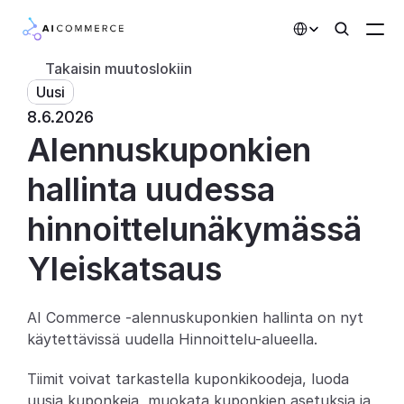
Select Language
Takaisin muutoslokiin
Uusi
Kumppanit
8.6.2026
Alennuskuponkien 
Kehittäjille
Hinnoittelu
hallinta uudessa 
Ratkaisut
hinnoittelunäkymässä
Asiakkaat
Yleiskatsaus
AI-toiminnot
AI Commerce -alennuskuponkien hallinta on nyt 
käytettävissä uudella Hinnoittelu-alueella.
Integraatiot
Tiimit voivat tarkastella kuponkikoodeja, luoda 
Tekoälyominaisuudet
uusia kuponkeja, muokata kuponkien asetuksia ja 