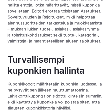
hallita ehtoja, jotka määrittävät, missä kuponkia 
Partners
sovelletaan. Editori erottaa toisistaan Asetukset, 
Soveltuvuuden ja Rajoitukset, mikä helpottaa 
Asiakkaat
alennussuoritteiden tarkastelua ja muokkaamista 
– mukaan lukien tuote-, asiakas-, asiakasryhmä- 
Blogi
ja toimituskohdistukset sekä tuote-, kategoria-, 
valmistaja- ja maantieteellisen alueen rajoitukset.
Muutosloki
Turvallisempi 
Tuki
Kehittäjille
kuponkien hallinta
Tietoa
Kuponkikoodit määritetään kuponkia luodessa, ja 
Select Language
V
a
r
a
a
d
e
m
o
ne pysyvät sen jälkeen muuttumattomina. 
Lahjakorttikupongit on sidottu kiinteisiin summiin, 
eikä käytettyjä kuponkeja voi poistaa siten, että 
tilausten kuponkihistoria häviäisi.