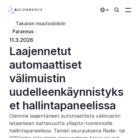
Select Language
Takaisin muutoslokiin
Parannus
Kumppanit
11.3.2026
Laajennetut 
Kehittäjille
Hinnoittelu
automaattiset 
Ratkaisut
välimuistin 
Asiakkaat
uudelleenkäynnistyks
et hallintapaneelissa
AI-toiminnot
Olemme laajentaneet automaattista välimuistin 
Integraatiot
lataamisen kattavuutta ylläpito-toiminnoille 
hallintapaneelissa. Tämän seurauksena Redis- tai 
Tekoälyominaisuudet