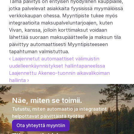
Tämä päivitys on erityisen hyödyllinen kauppiaille, 
jotka palvelevat asiakkaita fyysisissä myymälöissä 
Partners
verkkokaupan ohessa. Myyntipiste tukee myös 
integraatioita maksupalveluntarjoajien, kuten 
Asiakkaat
Vivan, kanssa, jolloin korttimaksut voidaan 
lähettää suoraan maksupäätteelle ja maksun tila 
Blogi
päivittyy automaattisesti Myyntipisteeseen 
tapahtuman valmistuttua.
Muutosloki
‹ Laajennetut automaattiset välimuistin 
uudelleenkäynnistykset hallintapaneelissa
Tuki
Laajennettu Akeneo-tuonnin aikavalikoiman 
hallinta ›
Kehittäjille
Tietoa
Näe, miten se toimii.
Select Language
V
a
r
a
a
d
e
m
o
Tutustu, miten automaatio ja integraatiot 
helpottavat päivittäistä työtäsi.
O
t
a
y
h
t
e
y
t
t
ä
m
y
y
n
t
i
i
n