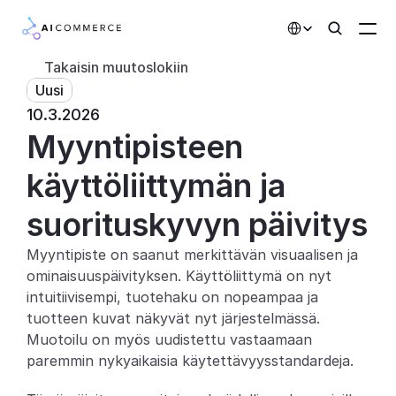
Select Language
Takaisin muutoslokiin
Uusi
Kumppanit
10.3.2026
Myyntipisteen 
Kehittäjille
Hinnoittelu
käyttöliittymän ja 
Ratkaisut
suorituskyvyn päivitys
Asiakkaat
Myyntipiste on saanut merkittävän visuaalisen ja 
ominaisuuspäivityksen. Käyttöliittymä on nyt 
AI-toiminnot
intuitiivisempi, tuotehaku on nopeampaa ja 
tuotteen kuvat näkyvät nyt järjestelmässä. 
Integraatiot
Muotoilu on myös uudistettu vastaamaan 
paremmin nykyaikaisia käytettävyysstandardeja.
Tekoälyominaisuudet