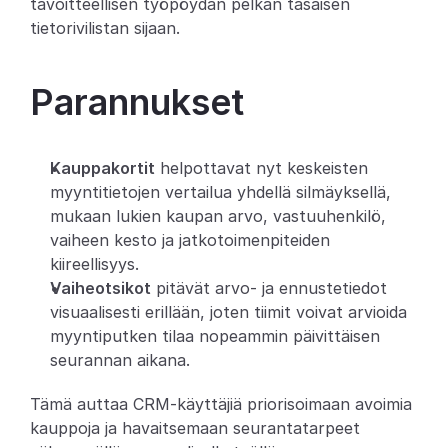
tavoitteellisen työpöydän pelkän tasaisen 
tietorivilistan sijaan.
Partners
Asiakkaat
Parannukset
Blogi
Kauppakortit
 helpottavat nyt keskeisten 
Muutosloki
myyntitietojen vertailua yhdellä silmäyksellä, 
mukaan lukien kaupan arvo, vastuuhenkilö, 
Tuki
vaiheen kesto ja jatkotoimenpiteiden 
kiireellisyys.
Kehittäjille
Vaiheotsikot
 pitävät arvo- ja ennustetiedot 
Tietoa
visuaalisesti erillään, joten tiimit voivat arvioida 
myyntiputken tilaa nopeammin päivittäisen 
Select Language
V
a
r
a
a
d
e
m
o
seurannan aikana.
Tämä auttaa CRM-käyttäjiä priorisoimaan avoimia 
kauppoja ja havaitsemaan seurantatarpeet 