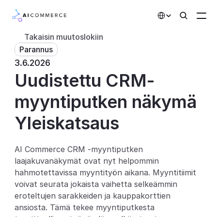
Select Language
Takaisin muutoslokiin
Parannus
Kumppanit
3.6.2026
Uudistettu CRM-
Kehittäjille
Hinnoittelu
myyntiputken näkymä
Ratkaisut
Yleiskatsaus
Asiakkaat
AI Commerce CRM -myyntiputken 
laajakuvanäkymät ovat nyt helpommin 
AI-toiminnot
hahmotettavissa myyntityön aikana. Myyntitiimit 
Integraatiot
voivat seurata jokaista vaihetta selkeämmin 
eroteltujen sarakkeiden ja kauppakorttien 
Tekoälyominaisuudet
ansiosta. Tämä tekee myyntiputkesta 