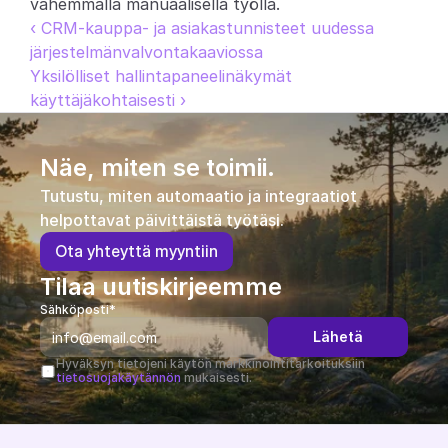
vähemmällä manuaalisella työllä.
‹ CRM-kauppa- ja asiakastunnisteet uudessa 
järjestelmänvalvontakaaviossa
Yksilölliset hallintapaneelinäkymät 
käyttäjäkohtaisesti ›
Näe, miten se toimii.
Tutustu, miten automaatio ja integraatiot 
helpottavat päivittäistä työtäsi.
O
t
a
y
h
t
e
y
t
t
ä
m
y
y
n
t
i
i
n
Tilaa uutiskirjeemme
Sähköposti*
Lähetä
Hyväksyn tietojeni käytön markkinointitarkoituksiin 
tietosuojakäytännön
 mukaisesti.