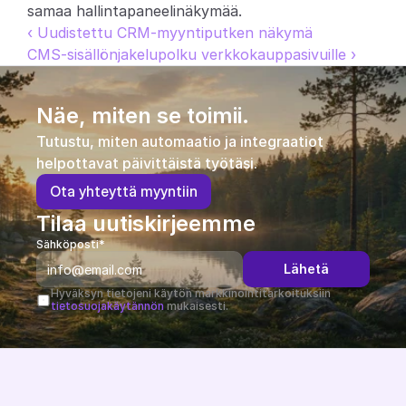
samaa hallintapaneelinäkymää.
‹ Uudistettu CRM-myyntiputken näkymä
CMS-sisällönjakelupolku verkkokauppasivuille ›
Näe, miten se toimii.
Tutustu, miten automaatio ja integraatiot 
helpottavat päivittäistä työtäsi.
O
t
a
y
h
t
e
y
t
t
ä
m
y
y
n
t
i
i
n
Tilaa uutiskirjeemme
Sähköposti*
Lähetä
Hyväksyn tietojeni käytön markkinointitarkoituksiin 
tietosuojakäytännön
 mukaisesti.