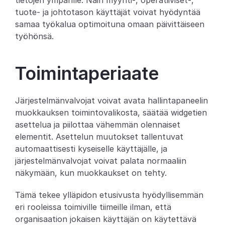
tietojen ympärille. Näin myynti-, operatiiviset-, 
tuote- ja johtotason käyttäjät voivat hyödyntää 
Partners
samaa työkalua optimoituna omaan päivittäiseen 
työhönsä.
Asiakkaat
Blogi
Toimintaperiaate
Muutosloki
Järjestelmänvalvojat voivat avata hallintapaneelin 
muokkauksen toimintovalikosta, säätää widgetien 
Tuki
asettelua ja piilottaa vähemmän olennaiset 
Kehittäjille
elementit. Asettelun muutokset tallentuvat 
automaattisesti kyseiselle käyttäjälle, ja 
Tietoa
järjestelmänvalvojat voivat palata normaaliin 
Select Language
näkymään, kun muokkaukset on tehty.
V
a
r
a
a
d
e
m
o
Tämä tekee ylläpidon etusivusta hyödyllisemmän 
eri rooleissa toimiville tiimeille ilman, että 
organisaation jokaisen käyttäjän on käytettävä 