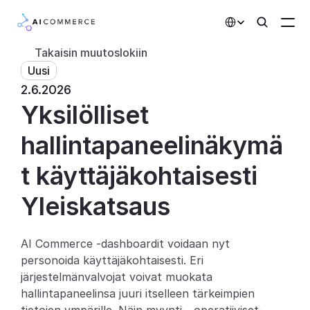
Select Language
Takaisin muutoslokiin
Uusi
Kumppanit
2.6.2026
Yksilölliset 
Kehittäjille
Hinnoittelu
hallintapaneelinäkymä
Ratkaisut
t käyttäjäkohtaisesti
Asiakkaat
Yleiskatsaus
AI-toiminnot
AI Commerce -dashboardit voidaan nyt 
personoida käyttäjäkohtaisesti. Eri 
Integraatiot
järjestelmänvalvojat voivat muokata 
hallintapaneelinsa juuri itselleen tärkeimpien 
Tekoälyominaisuudet