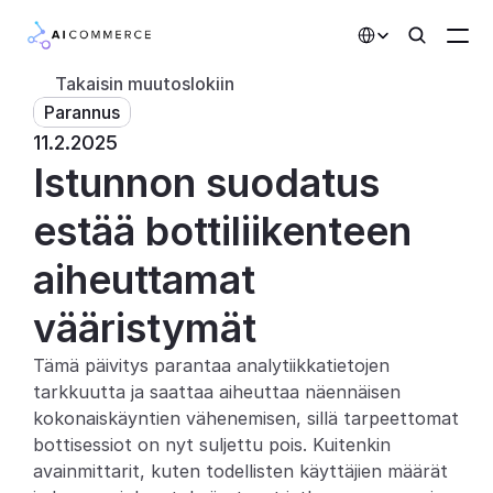
Select Language
Takaisin muutoslokiin
Parannus
Kumppanit
11.2.2025
Istunnon suodatus 
Kehittäjille
Hinnoittelu
estää bottiliikenteen 
Ratkaisut
aiheuttamat 
Asiakkaat
vääristymät
Tämä päivitys parantaa analytiikkatietojen 
AI-toiminnot
tarkkuutta ja saattaa aiheuttaa näennäisen 
Integraatiot
kokonaiskäyntien vähenemisen, sillä tarpeettomat 
bottisessiot on nyt suljettu pois. Kuitenkin 
Tekoälyominaisuudet
avainmittarit, kuten todellisten käyttäjien määrät 