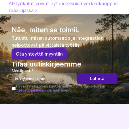
AI-työkalut voivat nyt indeksoida verkkokauppasi 
reaaliajassa ›
Näe, miten se toimii.
Tutustu, miten automaatio ja integraatiot 
helpottavat päivittäistä työtäsi.
O
t
a
y
h
t
e
y
t
t
ä
m
y
y
n
t
i
i
n
Tilaa uutiskirjeemme
Sähköposti*
Lähetä
Hyväksyn tietojeni käytön markkinointitarkoituksiin 
tietosuojakäytännön
 mukaisesti.