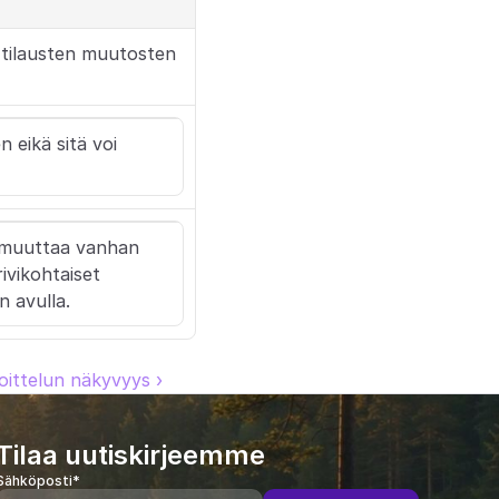
 tilausten muutosten 
eikä sitä voi 
 muuttaa vanhan 
vikohtaiset 
n avulla.
oittelun näkyvyys ›
Tilaa uutiskirjeemme
Sähköposti*