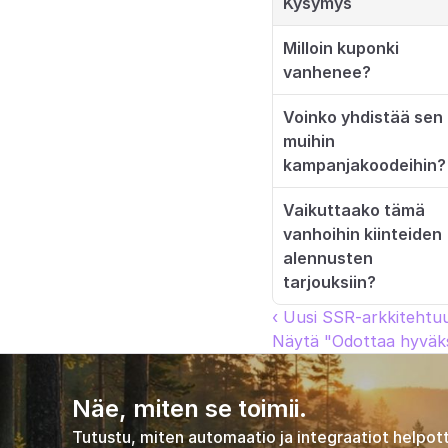
Kysymys
Milloin kuponki 
vanhenee?
Voinko yhdistää sen 
muihin 
kampanjakoodeihin?
Vaikuttaako tämä 
vanhoihin kiinteiden 
alennusten 
tarjouksiin?
‹ Uusi SSR-arkkiteht
Näytä "Odottaa hyväksy
Näe, miten se toimii.
Tutustu, miten automaatio ja integraatiot helpott