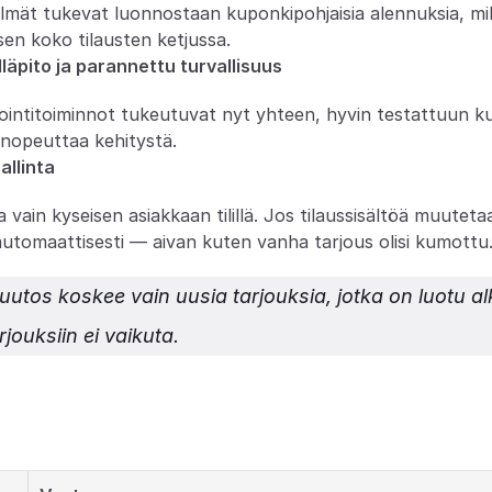
elmät tukevat luonnostaan kuponkipohjaisia alennuksia, mi
en koko tilausten ketjussa.
läpito ja parannettu turvallisuus
ointitoiminnot tukeutuvat nyt yhteen, hyvin testattuun ku
 nopeuttaa kehitystä.
allinta
vain kyseisen asiakkaan tilillä. Jos tilaussisältöä muuteta
automaattisesti — aivan kuten vanha tarjous olisi kumottu
utos koskee vain uusia tarjouksia, jotka on luotu al
rjouksiin ei vaikuta.