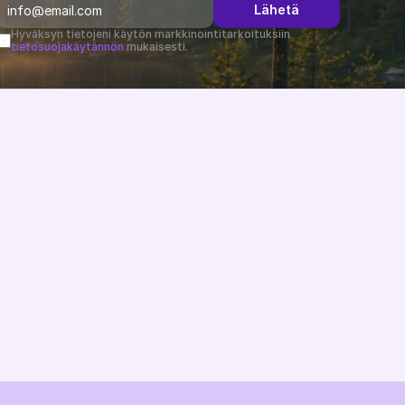
Lähetä
Hyväksyn tietojeni käytön markkinointitarkoituksiin 
tietosuojakäytännön
 mukaisesti.
Muutosloki
B2B-uutiset
Tietopankki
Tuki
Järjestelmän tila