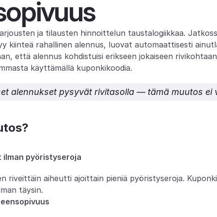
sopivuus
jousten ja tilausten hinnoittelun taustalogiikkaa. Jatkossa
tyy kiinteä rahallinen alennus, luovat automaattisesti ainutl
an, että alennus kohdistuisi erikseen jokaiseen rivikohtaa
mmasta käyttämällä kuponkikoodia.
et alennukset pysyvät rivitasolla — tämä muutos ei v
utos?
 ilman pyöristyseroja
 riveittäin aiheutti ajoittain pieniä pyöristyseroja. Kupon
man täysin.
teensopivuus