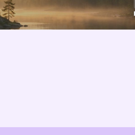
Ominaisuudet
Tietoa meistä
Hinnoittelu
Visio
Integraatiot
Kumppanit
Toteutusprosessi
Ratkaisukumppanit
TCO & kustannuslaskuri
Ota yhteyttä
EU-yhteensopivuus