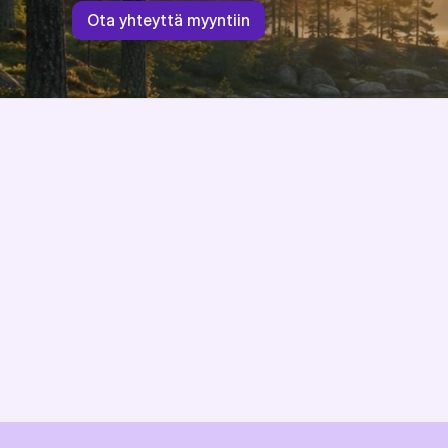
O
t
a
y
h
t
e
y
t
t
ä
m
y
y
n
t
i
i
n
Järjestelmäriippumaton ja EU-direktiivit 
huomioiva verkkokauppa-alusta, kehitetty ja 
isännöity EU:ssa.
GDPR
YHTEENSOPIVA