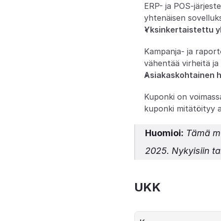
ERP- ja POS-järjest
yhtenäisen sovelluks
Yksinkertaistettu yl
Kampanja- ja raport
vähentää virheitä ja
Asiakaskohtainen h
Kuponki on voimassa 
kuponki mitätöityy 
Huomioi:
 Tämä mu
2025. Nykyisiin ta
UKK