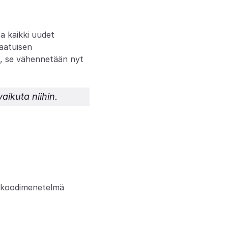
 kaikki uudet 
aatuisen 
n, se vähennetään nyt 
aikuta niihin.
kikoodimenetelmä 