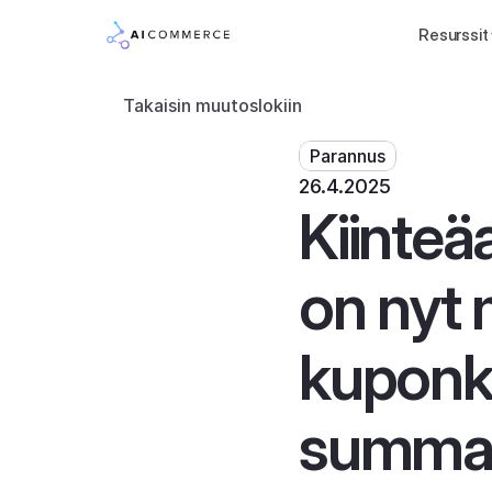
Resurssit
Takaisin muutoslokiin
Parannus
26.4.2025
Kiinteä
on nyt 
kuponk
summat