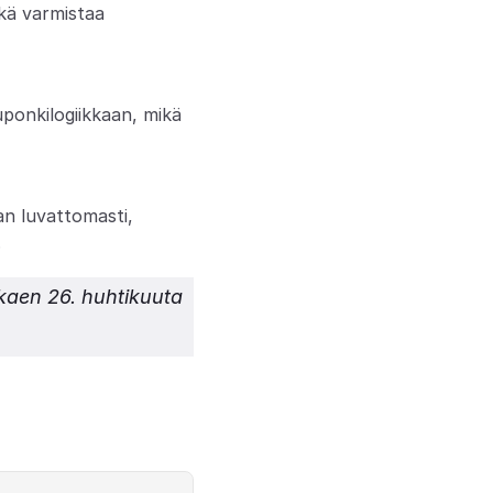
kä varmistaa 
ponkilogiikkaan, mikä 
an luvattomasti, 
.
kaen 26. huhtikuuta 