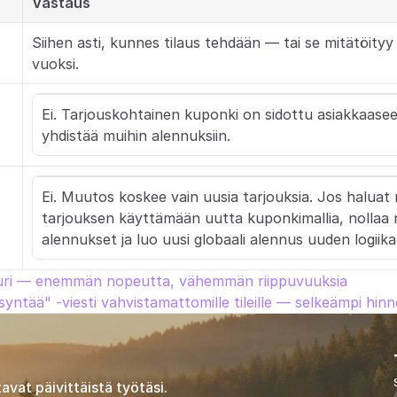
Vastaus
Siihen asti, kunnes tilaus tehdään — tai se mitätöityy
vuoksi.
Ei. Tarjouskohtainen kuponki on sidottu asiakkaaseen 
yhdistää muihin alennuksiin.
Ei. Muutos koskee vain uusia tarjouksia. Jos haluat
tarjouksen käyttämään uutta kuponkimallia, nollaa ri
alennukset ja luo uusi globaali alennus uuden logiika
uuri — enemmän nopeutta, vähemmän riippuvuuksia
ntää" -viesti vahvistamattomille tileille — selkeämpi hinn
avat päivittäistä työtäsi.