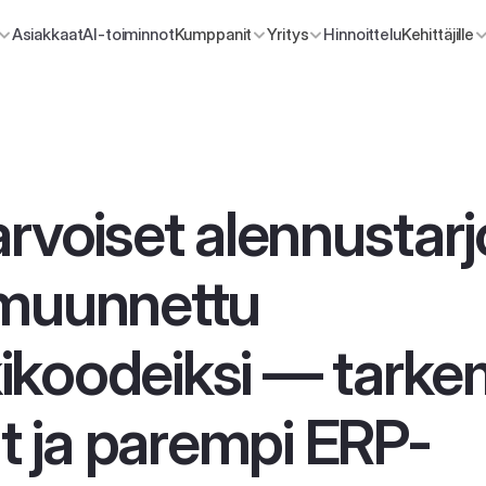
Asiakkaat
AI-toiminnot
Kumppanit
Yritys
Hinnoittelu
Kehittäjille
arvoiset alennustarj
muunnettu 
ikoodeiksi — tarke
 ja parempi ERP-