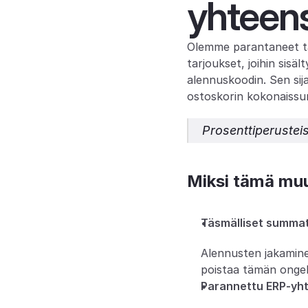
yhteen
Olemme parantaneet tar
tarjoukset, joihin sisäl
alennuskoodin. Sen sija
ostoskorin kokonaissu
Prosenttiperusteis
Miksi tämä mu
Täsmälliset summat
Alennusten jakaminen
poistaa tämän ongel
Parannettu ERP-yh