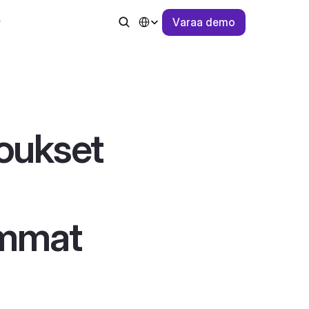
Select Language
V
a
r
a
a
d
e
m
o
oukset 
mmat 