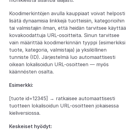
monikielistä sisältöä laajasti.
Partners
Koodimerkintöjen avulla kauppiaat voivat helposti 
lisätä dynaamisia linkkejä tuotteisiin, kategorioihin 
Asiakkaat
tai valmistajiin ilman, että heidän tarvitsee käyttää 
kovakoodattuja URL-osoitteita. Sinun tarvitsee 
Blogi
vain määrittää koodimerkinnän tyyppi (esimerkiksi 
tuote, kategoria, valmistaja) ja yksilöllinen 
Muutosloki
tunniste (ID). Järjestelmä luo automaattisesti 
oikean lokalisoidun URL-osoitteen — myös 
Tuki
käännösten osalta.
Kehittäjille
Esimerkki:
Tietoa
[tuote id=12345] → ratkaisee automaattisesti 
Select Language
tuotteen lokalisoidun URL-osoitteen jokaisessa 
V
a
r
a
a
d
e
m
o
kieliversiossa.
Keskeiset hyödyt: