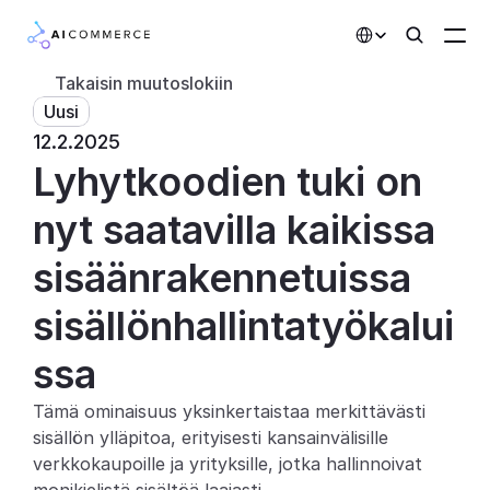
Select Language
Takaisin muutoslokiin
Uusi
Kumppanit
12.2.2025
Lyhytkoodien tuki on 
Kehittäjille
Hinnoittelu
nyt saatavilla kaikissa 
Ratkaisut
sisäänrakennetuissa 
Asiakkaat
sisällönhallintatyökalui
ssa
AI-toiminnot
Tämä ominaisuus yksinkertaistaa merkittävästi 
Integraatiot
sisällön ylläpitoa, erityisesti kansainvälisille 
verkkokaupoille ja yrityksille, jotka hallinnoivat 
Tekoälyominaisuudet