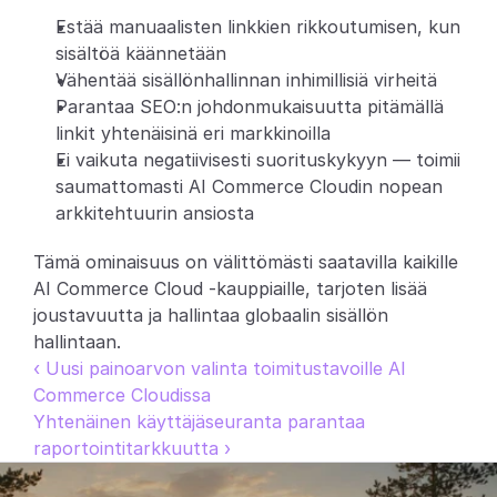
Estää manuaalisten linkkien rikkoutumisen, kun 
sisältöä käännetään
Vähentää sisällönhallinnan inhimillisiä virheitä
Parantaa SEO:n johdonmukaisuutta pitämällä 
linkit yhtenäisinä eri markkinoilla
Ei vaikuta negatiivisesti suorituskykyyn — toimii 
saumattomasti AI Commerce Cloudin nopean 
arkkitehtuurin ansiosta
Tämä ominaisuus on välittömästi saatavilla kaikille 
AI Commerce Cloud -kauppiaille, tarjoten lisää 
joustavuutta ja hallintaa globaalin sisällön 
hallintaan.
‹ Uusi painoarvon valinta toimitustavoille AI 
Commerce Cloudissa
Yhtenäinen käyttäjäseuranta parantaa 
raportointitarkkuutta ›