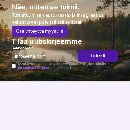
Näe, miten se toimii.
Tutustu, miten automaatio ja integraatiot 
helpottavat päivittäistä työtäsi.
O
t
a
y
h
t
e
y
t
t
ä
m
y
y
n
t
i
i
n
Tilaa uutiskirjeemme
Sähköposti*
Lähetä
Hyväksyn tietojeni käytön markkinointitarkoituksiin 
tietosuojakäytännön
 mukaisesti.
Järjestelmäriippumaton ja EU-direktiivit huomioiva 