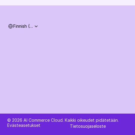
Järjestelmän tila
Select Language
Finnish (Finland)
Kysy tekoälyltä AI Commerce Cloudista
© 2026 AI Commerce Cloud. Kaikki oikeudet pidätetään.
Evästeasetukset
Tietosuojaseloste