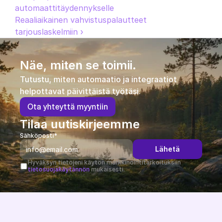
automaattitäydennykselle
Reaaliaikainen vahvistuspalautteet 
tarjouslaskelmiin ›
Näe, miten se toimii.
Tutustu, miten automaatio ja integraatiot 
helpottavat päivittäistä työtäsi.
O
t
a
y
h
t
e
y
t
t
ä
m
y
y
n
t
i
i
n
Tilaa uutiskirjeemme
Sähköposti*
Lähetä
Hyväksyn tietojeni käytön markkinointitarkoituksiin 
tietosuojakäytännön
 mukaisesti.