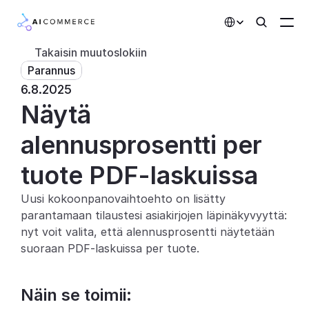
Select Language
Takaisin muutoslokiin
Parannus
Kumppanit
6.8.2025
Näytä 
Kehittäjille
Hinnoittelu
alennusprosentti per 
Ratkaisut
tuote PDF-laskuissa
Asiakkaat
Uusi kokoonpanovaihtoehto on lisätty 
parantamaan tilaustesi asiakirjojen läpinäkyvyyttä: 
AI-toiminnot
nyt voit valita, että alennusprosentti näytetään 
suoraan PDF-laskuissa per tuote.
Integraatiot
Näin se toimii:
Tekoälyominaisuudet