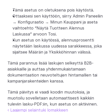
Partners
Tämä asetus on oletuksena pois käytöstä.
Ottaaksesi sen käyttöön, siirry Admin Paneeliin 
Asiakkaat
→ Konfiguraatio → Minun Kauppani ja aseta 
vaihtoehto “Näytä Tuotteen Alennus 
Blogi
Laskussa” arvoon Tosi.
Kun asetus on käytössä, alennusprosentti 
Muutosloki
näytetään laskussa uudessa sarakkeessa, joka 
sijaitsee Määrän ja Yksikköhinnan välissä.
Tuki
Tämä parannus lisää laskujen selkeyttä B2B-
Kehittäjille
asiakkaille ja auttaa yhdenmukaistamaan 
dokumentaation neuvoteltujen hintamallien tai 
Tietoa
kampanjarakenteiden kanssa.
Select Language
V
a
r
a
a
d
e
m
o
Tämä päivitys ei vaadi koodin muutoksia, ja 
muotoilu sovelletaan automaattisesti kaikkiin 
tuleviin lasku-PDF:iin, kun asetus on aktiivinen.
‹ Laajempi selaintuki lomakkeen 