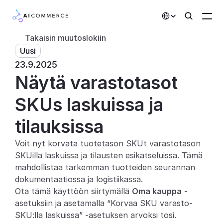
Select Language
Takaisin muutoslokiin
Uusi
Kumppanit
23.9.2025
Näytä varastotasot 
Kehittäjille
Hinnoittelu
SKUs laskuissa ja 
Ratkaisut
tilauksissa
Asiakkaat
Voit nyt korvata tuotetason SKUt varastotason 
SKUilla laskuissa ja tilausten esikatseluissa. Tämä 
AI-toiminnot
mahdollistaa tarkemman tuotteiden seurannan 
dokumentaatiossa ja logistiikassa.
Integraatiot
Ota tämä käyttöön siirtymällä 
Oma kauppa
 -
asetuksiin ja asetamalla “Korvaa SKU varasto-
Tekoälyominaisuudet
SKU:lla laskuissa” -asetuksen arvoksi tosi.