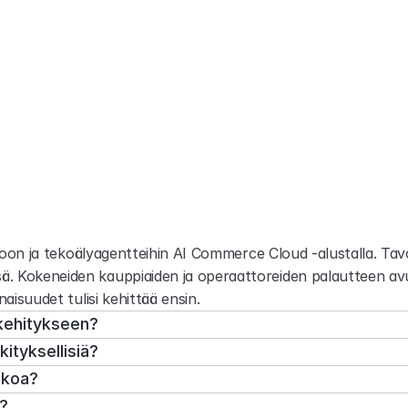
h
j
e
m
l
a
–
U
s
e
i
n
k
y
s
y
t
y
t
k
y
s
tioon ja tekoälyagentteihin AI Commerce Cloud -alustalla. Tav
. Kokeneiden kauppiaiden ja operaattoreiden palautteen avu
aisuudet tulisi kehittää ensin.
ekehitykseen?
ityksellisiä?
ekoa?
?