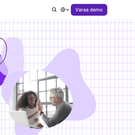
Select Language
V
a
r
a
a
d
e
m
o