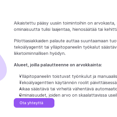
T
ä
s
s
ä
e
i
o
l
e
k
y
s
e
v
a
i
n
Aikaistettu pääsy uusiin toimintoihin on arvokasta, si
ominaisuutta tulisi laajentaa, hienosäätää tai kehitt
Pilottiasiakkaiden palaute auttaa suuntaamaan tuotek
tekoälyagentit tai ylläpitopaneelin työkalut säästä
liiketoiminnallisen hyödyn.
Alueet, joilla palautteenne on arvokkainta:
Ylläpitopaneelin toistuvat työnkulut ja manuaali
Tekoälyagenttien käytännön roolit päivittäises
Aikaa säästävä tai virheitä vähentävä automaati
Ominaisuudet, joiden arvo on skaalattavissa useill
Ota yhteyttä