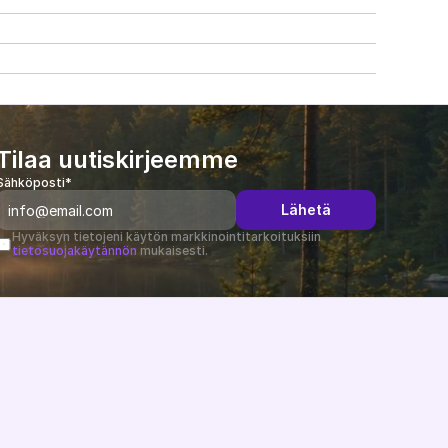
Tilaa uutiskirjeemme
Sähköposti*
Lähetä
Hyväksyn tietojeni käytön markkinointitarkoituksiin 
tietosuojakäytännön
 mukaisesti.