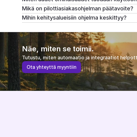
Mikä on pilottiasiakasohjelman päätavoite?
Mihin kehitysalueisiin ohjelma keskittyy?
Näe, miten se toimii.
Tutustu, miten automaatio ja integraatiot helpott
O
t
a
y
h
t
e
y
t
t
ä
m
y
y
n
t
i
i
n