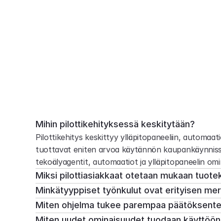
P
i
l
o
t
-
o
Mihin pilottikehityksessä keskitytään?
Pilottikehitys keskittyy ylläpitopaneeliin, automaa
tuottavat eniten arvoa käytännön kaupankäynnissä
tekoälyagentit, automaatiot ja ylläpitopaneelin omin
Miksi pilottiasiakkaat otetaan mukaan tuot
Minkätyyppiset työnkulut ovat erityisen merk
Miten ohjelma tukee parempaa päätöksent
Miten uudet ominaisuudet tuodaan käyttöön