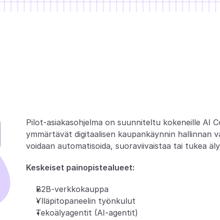
K
e
n
e
l
l
e
o
h
j
e
m
l
a
o
n
s
u
Pilot-asiakasohjelma on suunniteltu kokeneille AI C
ymmärtävät digitaalisen kaupankäynnin hallinnan vaa
voidaan automatisoida, suoraviivaistaa tai tukea älyk
Keskeiset painopistealueet:
B2B-verkkokauppa
Ylläpitopaneelin työnkulut
Tekoälyagentit (AI-agentit)