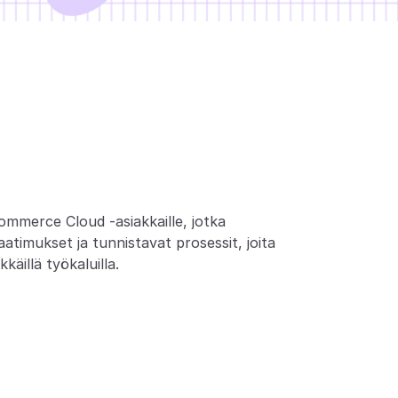
u
n
n
a
t
t
u
?
ommerce Cloud -asiakkaille, jotka 
timukset ja tunnistavat prosessit, joita 
käillä työkaluilla.