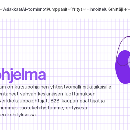
Asiakkaat
AI-toiminnot
Kumppanit
Yritys
Hinnoittelu
Kehittäjille
ohjelma
on kutsupohjainen yhteistyömalli pitkäaikaisille 
entaneet vahvan keskinäisen luottamuksen. 
erkkokauppajohtajat, B2B-kaupan päättäjät ja 
ähemmäs tuotekehitystämme, erityisesti 
ien kehityksessä.