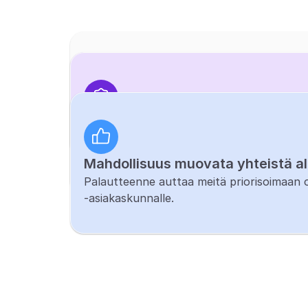
Tiiviimpi yhteys tuotekehityksee
Pilot-asiakkailla on suorempi kanava tule
Ennakko-pääsy uusiin ominaisuuk
Pilottiasiakkaat voivat saada valitut uudet
toimintaympäristöissä.
Mahdollisuus muovata yhteistä a
Palautteenne auttaa meitä priorisoimaan o
-asiakaskunnalle.