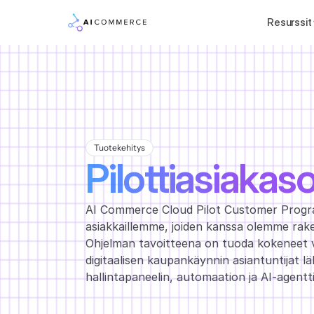
Resurssit
Tuotekehitys
Pilottiasiakas
AI Commerce Cloud Pilot Customer Program 
asiakkaillemme, joiden kanssa olemme rak
Ohjelman tavoitteena on tuoda kokeneet v
digitaalisen kaupankäynnin asiantuntijat l
hallintapaneelin, automaation ja AI-agentt