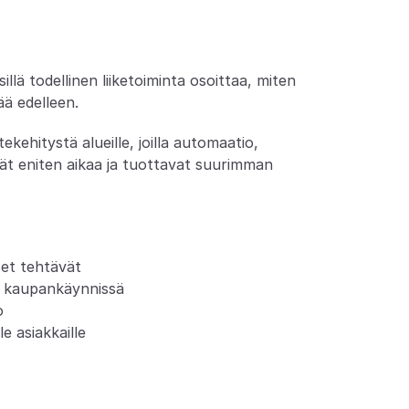
t
e
s
t
a
a
m
i
s
e
s
t
a
llä todellinen liiketoiminta osoittaa, miten 
ää edelleen.
ehitystä alueille, joilla automaatio, 
vät eniten aikaa ja tuottavat suurimman 
set tehtävät
sä kaupankäynnissä
o
e asiakkaille