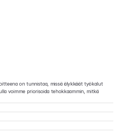
y
m
y
k
s
e
t
oitteena on tunnistaa, missä älykkäät työkalut 
lla voimme priorisoida tehokkaammin, mitkä 