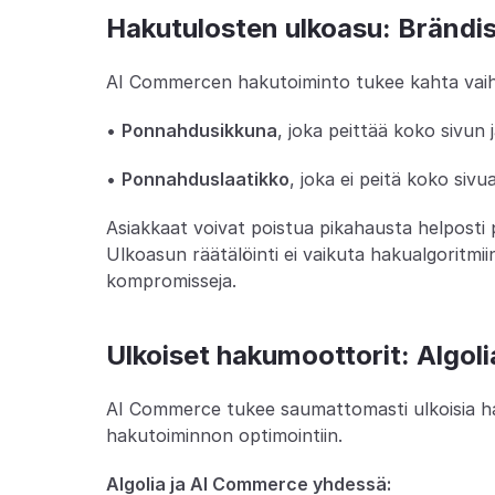
Hakutulosten ulkoasu: Brändis
AI Commercen hakutoiminto tukee kahta vaih
• 
Ponnahdusikkuna
, joka peittää koko sivun
• 
Ponnahduslaatikko
, joka ei peitä koko si
Asiakkaat voivat poistua pikahausta helposti
Ulkoasun räätälöinti ei vaikuta hakualgoritmiin
kompromisseja.
Ulkoiset hakumoottorit: Algoli
AI Commerce tukee saumattomasti ulkoisia hak
hakutoiminnon optimointiin.
Algolia ja AI Commerce yhdessä: