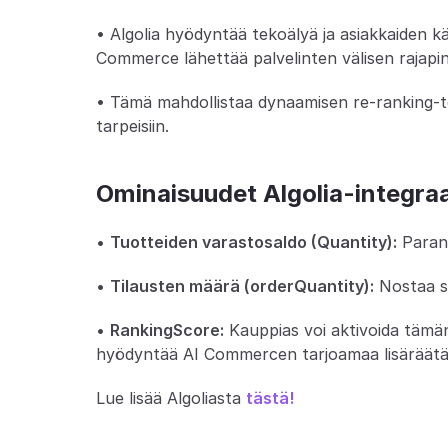
• Algolia hyödyntää tekoälyä ja asiakkaiden kä
Commerce lähettää palvelinten välisen rajapi
• Tämä mahdollistaa dynaamisen re-ranking-to
tarpeisiin.
Ominaisuudet Algolia-integra
• 
Tuotteiden varastosaldo (Quantity):
 Paran
• 
Tilausten määrä (orderQuantity):
 Nostaa s
• 
RankingScore:
 Kauppias voi aktivoida tämä
hyödyntää AI Commercen tarjoamaa lisäräätäl
Lue lisää Algoliasta
tästä!