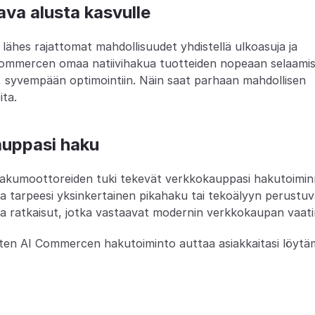
ava alusta kasvulle
ähes rajattomat mahdollisuudet yhdistellä ulkoasuja ja 
 Commercen omaa natiivihakua tuotteiden nopeaan selaamise
, syvempään optimointiin. Näin saat parhaan mahdollisen 
ita.
auppasi haku
hakumoottoreiden tuki tekevät verkkokauppasi hakutoimin
pa tarpeesi yksinkertainen pikahaku tai tekoälyyn perustuv
aa ratkaisut, jotka vastaavat modernin verkkokaupan vaati
miten AI Commercen hakutoiminto auttaa asiakkaitasi löytä