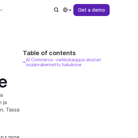
Select Language
G
e
t
a
d
e
m
o
Table of contents 
AI Commerce -verkkokauppa-alustan 
sisäänrakennettu hakukone
e
a 
ja 
n. Tässä 