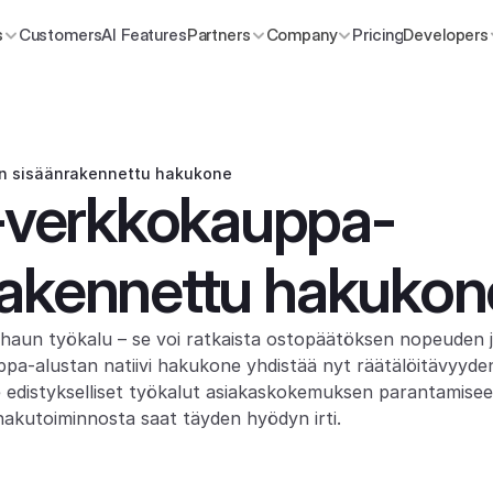
s
Customers
AI Features
Partners
Company
Pricing
Developers
n sisäänrakennettu hakukone
-verkkokauppa-
rakennettu hakukon
haun työkalu – se voi ratkaista ostopäätöksen nopeuden j
-alustan natiivi hakukone yhdistää nyt räätälöitävyyden 
e edistykselliset työkalut asiakaskokemuksen parantamisee
akutoiminnosta saat täyden hyödyn irti.