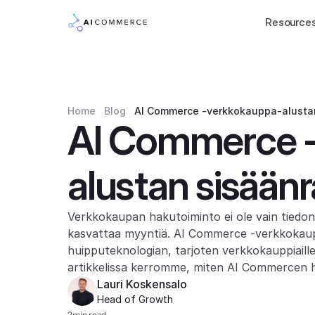
Resource
Home
Blog
AI Commerce -verkkokauppa-alusta
AI Commerce 
alustan sisään
Verkkokaupan hakutoiminto ei ole vain tiedon
kasvattaa myyntiä. AI Commerce -verkkokauppa
huipputeknologian, tarjoten verkkokauppiaill
artikkelissa kerromme, miten AI Commercen h
Lauri Koskensalo
Head of Growth
2
min read