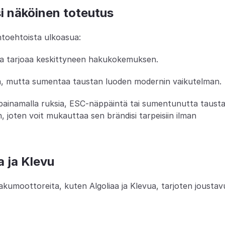
i näköinen toteutus
toehtoista ulkoasua:
 ja tarjoaa keskittyneen hakukokemuksen.
vua, mutta sumentaa taustan luoden modernin vaikutelman.
 painamalla ruksia, ESC-näppäintä tai sumentunutta taustaa
, joten voit mukauttaa sen brändisi tarpeisiin ilman 
a ja Klevu
umoottoreita, kuten Algoliaa ja Klevua, tarjoten joustavu