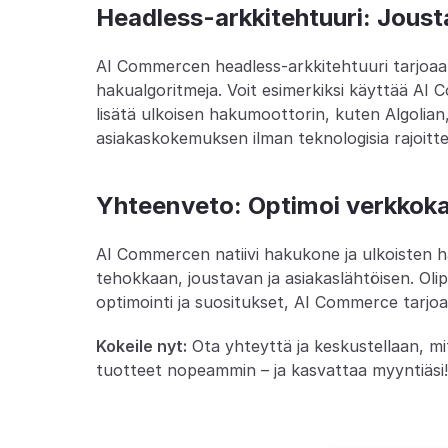
Headless-arkkitehtuuri: Joust
AI Commercen headless-arkkitehtuuri tarjoaa l
hakualgoritmeja. Voit esimerkiksi käyttää AI
lisätä ulkoisen hakumoottorin, kuten Algolian
asiakaskokemuksen ilman teknologisia rajoitte
Yhteenveto: Optimoi verkkok
AI Commercen natiivi hakukone ja ulkoisten 
tehokkaan, joustavan ja asiakaslähtöisen. Oli
optimointi ja suositukset, AI Commerce tarjo
Kokeile nyt:
 Ota yhteyttä ja keskustellaan, 
tuotteet nopeammin – ja kasvattaa myyntiäsi!