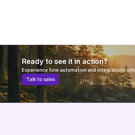
show exactly how leading digital teams are 
closing the gap with AI-driven discovery, 
recommendations, and data management
Ready to see it in action?
Experience how automation and integrations simpl
T
a
l
k
t
o
s
a
l
e
s