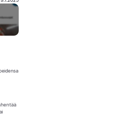
9.1.2025
eidensa 
ähentää 
i 