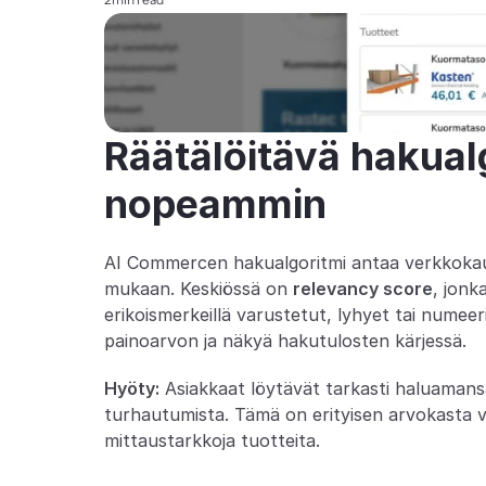
Räätälöitävä hakualg
nopeammin
AI Commercen hakualgoritmi antaa verkkokaup
mukaan. Keskiössä on 
relevancy score
, jonk
erikoismerkeillä varustetut, lyhyet tai numee
painoarvon ja näkyä hakutulosten kärjessä.
Hyöty:
 Asiakkaat löytävät tarkasti haluaman
turhautumista. Tämä on erityisen arvokasta ver
mittaustarkkoja tuotteita.