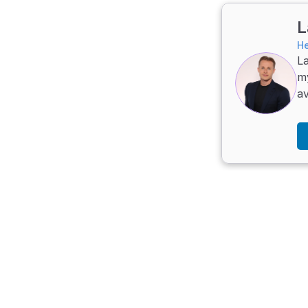
L
H
L
my
av