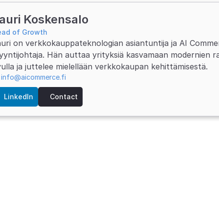
auri Koskensalo
ead of Growth
auri on verkkokauppateknologian asiantuntija ja AI Comme
yntijohtaja. Hän auttaa yrityksiä kasvamaan modernien ra
ulla ja juttelee mielellään verkkokaupan kehittämisestä.
info@aicommerce.fi
LinkedIn
Contact