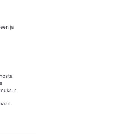
en ja 
nosta 
a 
muksiin.
mään 