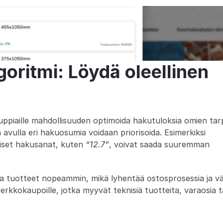
oritmi: Löydä oleellinen 
piaille mahdollisuuden optimoida hakutuloksia omien tarp
a avulla eri hakuosumia voidaan priorisoida. Esimerkiksi 
riset hakusanat, kuten 
“12.7”
, voivat saada suuremman 
sa tuotteet nopeammin, mikä lyhentää ostosprosessia ja v
kkokaupoille, jotka myyvät teknisiä tuotteita, varaosia ta