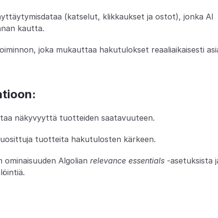
yttäytymisdataa (katselut, klikkaukset ja ostot), jonka AI 
nnan kautta.
iminnon, joka mukauttaa hakutulokset reaaliaikaisesti asi
atioon:
taa näkyvyyttä tuotteiden saatavuuteen.
uosittuja tuotteita hakutulosten kärkeen.
n ominaisuuden Algolian 
relevance essentials
 -asetuksista ja
öintiä.